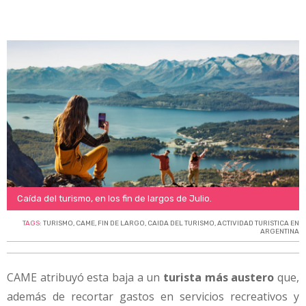
Caída del turismo, en los fin de largos de Julio.
TAGS:
TURISMO
,
CAME
,
FIN DE LARGO
,
CAIDA DEL TURISMO
,
ACTIVIDAD TURISTICA EN
ARGENTINA
CAME atribuyó esta baja a un
turista más austero
que,
además de recortar gastos en servicios recreativos y