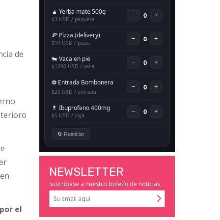
ncia de
ierno
terioro
se
er
NEWSLETTER
 en
Suscríbase a nuestro boletín de noticias
por el