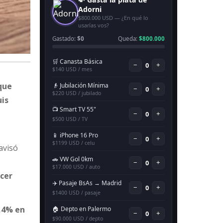
que
uis
avisó
acer
9,4% en