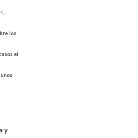
s,
bre los
casos el
gunos
a y