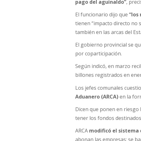
pago del aguinaldo”
, prec
El funcionario dijo que
“los
tienen “impacto directo no so
también en las arcas del Est
El gobierno provincial se q
por coparticipación.
Según indicó, en marzo rec
billones registrados en ene
Los jefes comunales cuesti
Aduanero (ARCA)
en la for
Dicen que ponen en riesgo l
tener los fondos destinados
ARCA
modificó el sistema 
abonan las empresas: se baj