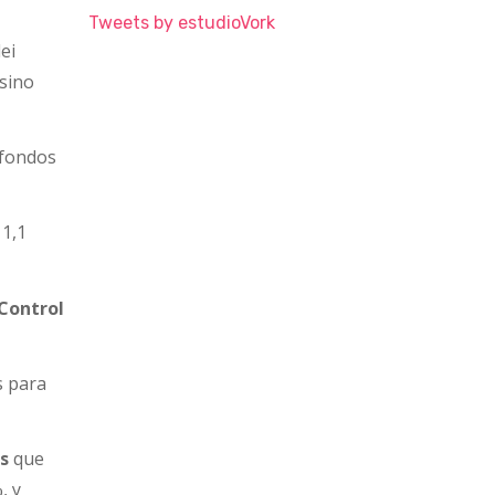
Tweets by estudioVork
ei
 sino
 fondos
 1,1
Control
s para
as
que
, y