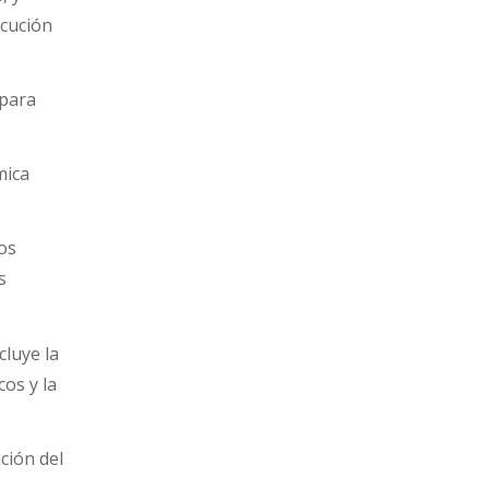
ecución
 para
mica
.
los
s
cluye la
cos y la
ción del