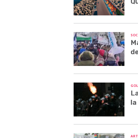
Q
SOC
Ma
de
GOL
La
la
ART