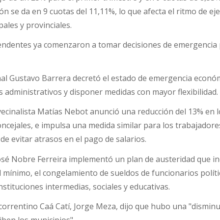
ón se da en 9 cuotas del 11,11%, lo que afecta el ritmo de ej
ales y provinciales.
intendentes ya comenzaron a tomar decisiones de emergencia
munal Gustavo Barrera decretó el estado de emergencia econó
s administrativos y disponer medidas con mayor flexibilidad
vecinalista Matías Nebot anunció una reducción del 13% en 
oncejales, e impulsa una medida similar para los trabajadore
 de evitar atrasos en el pago de salarios.
osé Nobre Ferreira implementó un plan de austeridad que in
l mínimo, el congelamiento de sueldos de funcionarios políti
stituciones intermedias, sociales y educativas.
 correntino Caá Catí, Jorge Meza, dijo que hubo una "disminu
iben los municipios".