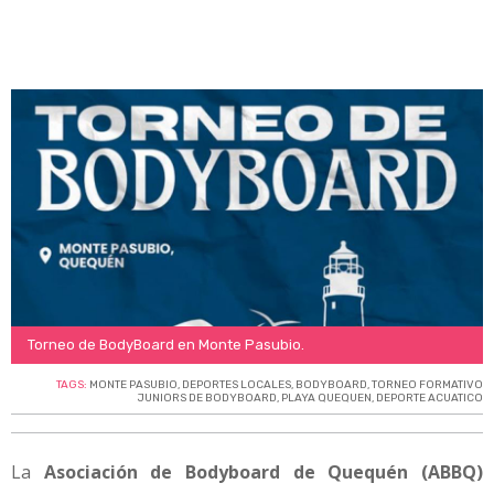
Torneo de BodyBoard en Monte Pasubio.
TAGS:
MONTE PASUBIO
,
DEPORTES LOCALES
,
BODYBOARD
,
TORNEO FORMATIVO
JUNIORS DE BODYBOARD
,
PLAYA QUEQUEN
,
DEPORTE ACUATICO
La
Asociación de Bodyboard de Quequén (ABBQ)