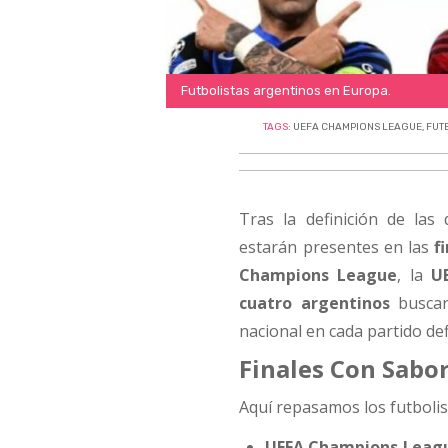
Futbolistas argentinos en Europa.
TAGS:
UEFA CHAMPIONS LEAGUE
,
FUT
Tras la definición de las
estarán presentes en las
f
Champions League
, la
U
cuatro argentinos
buscar
nacional en cada partido def
Finales Con Sabo
Aquí repasamos los futbolis
UEFA Champions Leag