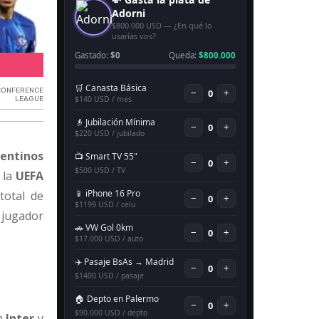
Futbolistas argentinos en Europa.
CONFERENCE
LEAGUE
gentinos
: la
UEFA
total de
 jugador
 a
Inter
y