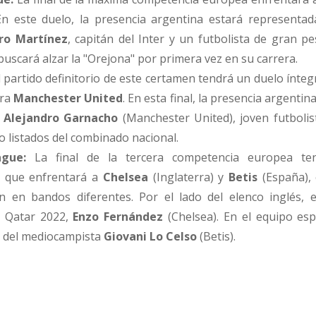
En este duelo, la presencia argentina estará representad
ro Martínez
, capitán del Inter y un futbolista de gran pe
buscará alzar la "Orejona" por primera vez en su carrera.
 partido definitorio de este certamen tendrá un duelo ínte
ra
Manchester United
. En esta final, la presencia argentin
o
Alejandro Garnacho
(Manchester United), joven futbolis
o listados del combinado nacional.
gue:
La final de la tercera competencia europea te
a que enfrentará a
Chelsea
(Inglaterra) y
Betis
(España),
 en bandos diferentes. Por el lado del elenco inglés, e
 Qatar 2022,
Enzo Fernández
(Chelsea). En el equipo esp
a del mediocampista
Giovani Lo Celso
(Betis).