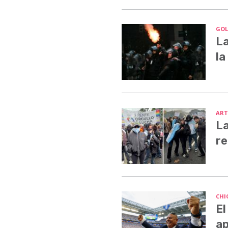
GOL
La
la
ART
La
re
CHI
El
ap