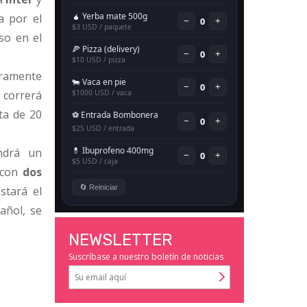
a por el
so en el
gramente
a correrá
ta de 20
ndrá un
 con
dos
stará el
añol, se
NEWSLETTER
Suscríbase a nuestro boletín de noticias