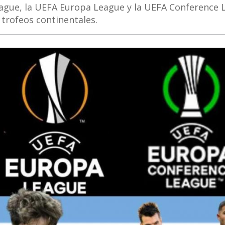
ague, la UEFA Europa League y la UEFA Conference 
trofeos continentales.