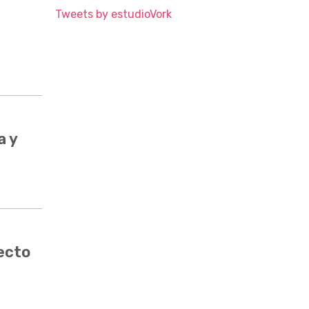
Tweets by estudioVork
a y
ecto