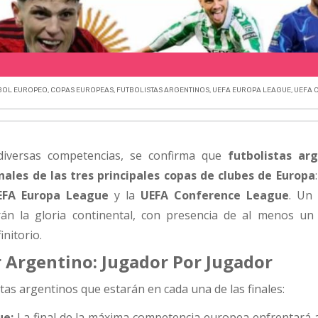
BOL EUROPEO
,
COPAS EUROPEAS
,
FUTBOLISTAS ARGENTINOS
,
UEFA EUROPA LEAGUE
,
UEFA 
 diversas competencias, se confirma que
futbolistas ar
inales de las tres principales copas de clubes de Europa
EFA Europa League
y la
UEFA Conference League
. Un 
án la gloria continental, con presencia de al menos un
initorio.
r Argentino: Jugador Por Jugador
tas argentinos que estarán en cada una de las finales:
ue:
La final de la máxima competencia europea enfrentará