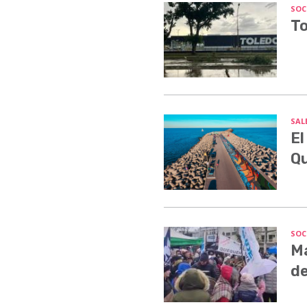
SOC
To
SALE
El
Q
SOC
Ma
de