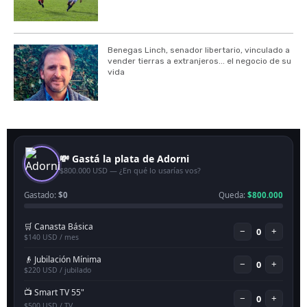
Benegas Linch, senador libertario, vinculado a
vender tierras a extranjeros... el negocio de su
vida