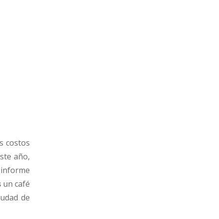
os costos
ste año,
 informe
s
un café
iudad de