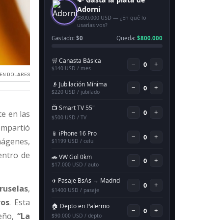
 EN DOLARES
e en las
ompartió
mágenes,
entro de
ruselas
,
ros
. Esta
teño,
“La