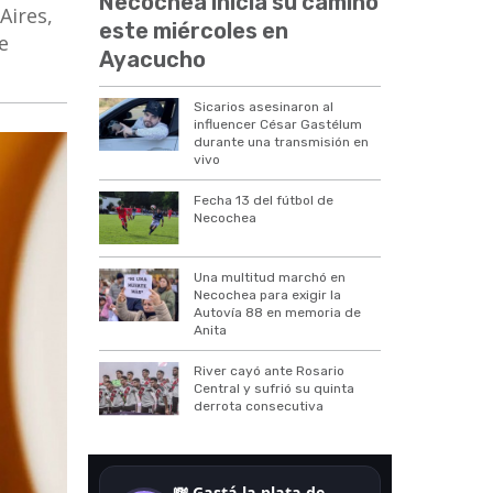
Necochea inicia su camino
Aires,
este miércoles en
e
Ayacucho
Sicarios asesinaron al
influencer César Gastélum
durante una transmisión en
vivo
Fecha 13 del fútbol de
Necochea
Una multitud marchó en
Necochea para exigir la
Autovía 88 en memoria de
Anita
River cayó ante Rosario
Central y sufrió su quinta
derrota consecutiva