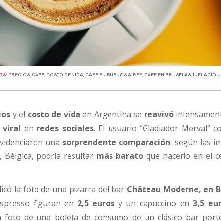
GS:
PRECIOS
,
CAFE
,
COSTO DE VIDA
,
CAFE EN BUENOS AIRES
,
CAFE EN BRUSELAS
,
INFLACION
ios
y el
costo de vida
en Argentina se
reavivó
intensament
n
viral
en
redes sociales
. El usuario “Gladiador Merval” c
evidenciaron una
sorprendente comparación
: según las i
, Bélgica, podría resultar
más barato
que hacerlo en el c
licó la foto de una pizarra del bar
Château Moderne, en B
espresso figuran en
2,5 euros
y un capuccino en
3,5 eu
a foto de una boleta de consumo de un clásico bar por