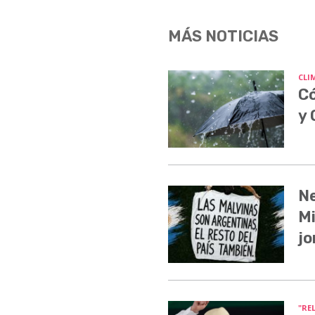
MÁS NOTICIAS
CLI
Có
y
Ne
Mi
jo
"RE