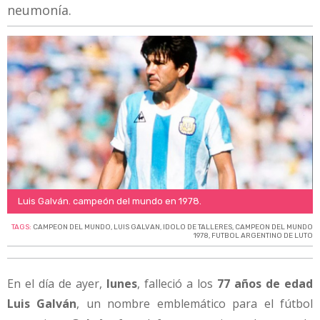
neumonía.
Luis Galván. campeón del mundo en 1978.
TAGS:
CAMPEON DEL MUNDO
,
LUIS GALVAN
,
IDOLO DE TALLERES
,
CAMPEON DEL MUNDO
1978
,
FUTBOL ARGENTINO DE LUTO
En el día de ayer,
lunes
, falleció a los
77 años de edad
Luis Galván
, un nombre emblemático para el fútbol