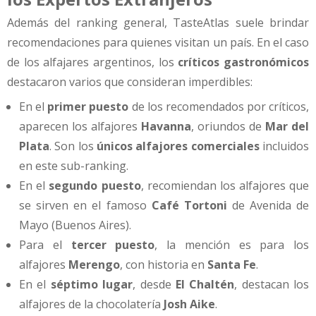
Además del ranking general, TasteAtlas suele brindar
recomendaciones para quienes visitan un país. En el caso
de los alfajares argentinos, los
críticos gastronómicos
destacaron varios que consideran imperdibles:
En el
primer puesto
de los recomendados por críticos,
aparecen los alfajores
Havanna
, oriundos de
Mar del
Plata
. Son los
únicos alfajores comerciales
incluidos
en este sub-ranking.
En el
segundo puesto
, recomiendan los alfajores que
se sirven en el famoso
Café Tortoni
de Avenida de
Mayo (Buenos Aires).
Para el
tercer puesto
, la mención es para los
alfajores
Merengo
, con historia en
Santa Fe
.
En el
séptimo lugar
, desde
El Chaltén
, destacan los
alfajores de la chocolatería
Josh Aike
.