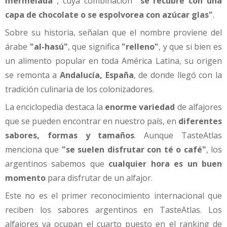
mermelada"
, cuya combinación
"se recubre con una
capa de chocolate o se espolvorea con azúcar glas"
.
Sobre su historia, señalan que el nombre proviene del
árabe
"al-hasú"
, que significa
"relleno"
, y que si bien es
un alimento popular en toda América Latina, su origen
se remonta a
Andalucía, España
, de donde llegó con la
tradición culinaria de los colonizadores.
La enciclopedia destaca la
enorme variedad
de alfajores
que se pueden encontrar en nuestro país, en
diferentes
sabores, formas y tamaños
. Aunque TasteAtlas
menciona que
"se suelen disfrutar con té o café"
, los
argentinos sabemos que
cualquier hora es un buen
momento
para disfrutar de un alfajor.
Este no es el primer reconocimiento internacional que
reciben los sabores argentinos en TasteAtlas. Los
alfajores ya ocupan el cuarto puesto en el ranking de