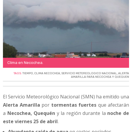
Clima en Necochea.
TAGS:
TIEMPO
,
CLIMA NECOCHEA
,
SERVICIO METEREOLOGICO NACIONAL
,
ALERTA
AMARILLA PARA NECOCHEA Y QUEQUEN
El Servicio Meteorológico Nacional (SMN) ha emitido una
Alerta Amarilla
por
tormentas fuertes
que afectarán
a
Necochea, Quequén
y la región durante la
noche de
este viernes 25 de abril
.
Abundante caída de agua
en cortos períodos.