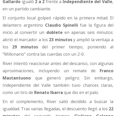
Gallardo
igualó
2 a 2
frente a
Independiente del Valle
,
en un partido cambiante.
El conjunto local golpeó rápido en la primera mitad. El
delantero argentino
Claudio Spinelli
fue la figura del
inicio al convertir un
doblete
en apenas seis minutos:
abrió el marcador a los
23 minutos
y amplió la ventaja a
los
29 minutos
del primer tiempo, poniendo al
"Millonario" contra las cuerdas con un 2-0.
River intentó reaccionar antes del descanso, con algunas
aproximaciones, incluyendo un remate de
Franco
Mastantuono
que generó peligro. Sin embargo,
Independiente del Valle también tuvo chances claras,
como un tiro de
Renato Ibarra
que dio en el palo.
En el complemento, River salió decidido a buscar la
igualdad. Tras varias llegadas, el descuento llegó a los
22
minutos
del segundo tiempo:
Giuliano Galoppo