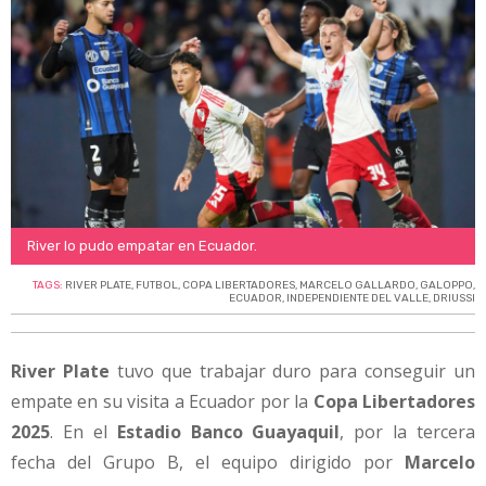
River lo pudo empatar en Ecuador.
TAGS:
RIVER PLATE
,
FUTBOL
,
COPA LIBERTADORES
,
MARCELO GALLARDO
,
GALOPPO
,
ECUADOR
,
INDEPENDIENTE DEL VALLE
,
DRIUSSI
River Plate
tuvo que trabajar duro para conseguir un
empate en su visita a Ecuador por la
Copa Libertadores
2025
. En el
Estadio Banco Guayaquil
, por la tercera
fecha del Grupo B, el equipo dirigido por
Marcelo