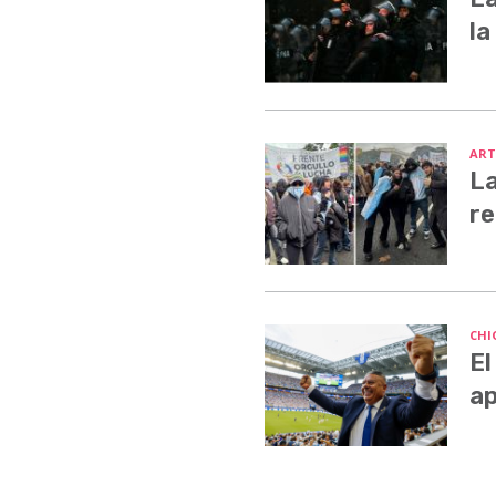
la
ART
La
re
CHI
El
ap