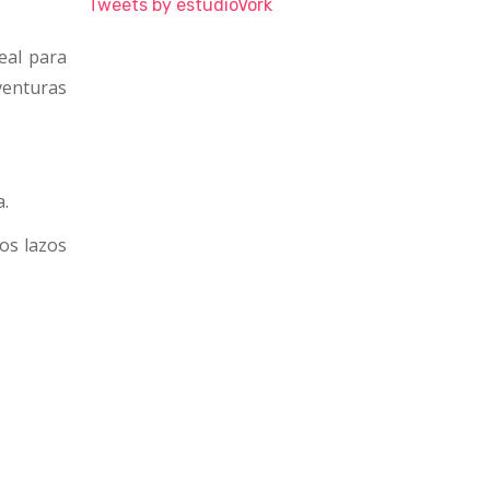
Tweets by estudioVork
deal para
venturas
a.
os lazos