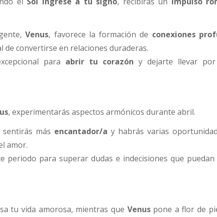
ando el
Sol ingrese a tu signo
, recibirás un
impulso ro
gente,
Venus
, favorece la formación de
conexiones pro
 de convertirse en relaciones duraderas.
xcepcional para
abrir tu corazón
y dejarte llevar po
us
, experimentarás aspectos armónicos durante abril.
sentirás más
encantador/a
y habrás varias oportunida
el amor.
e periodo para superar dudas e indecisiones que puedan
sa tu vida amorosa, mientras que
Venus
pone a flor de pi