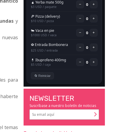
mántico
fundas
y
r nuevas
des para
 haberte
NEWSLETTER
Suscríbase a nuestro boletín de noticias
el temas