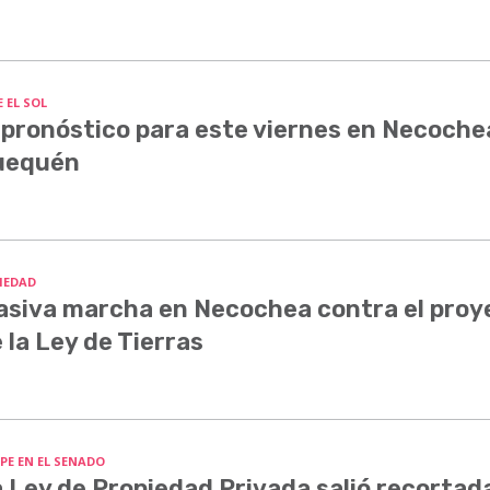
 EL SOL
 pronóstico para este viernes en Necoche
uequén
IEDAD
siva marcha en Necochea contra el proy
 la Ley de Tierras
PE EN EL SENADO
 Ley de Propiedad Privada salió recortada