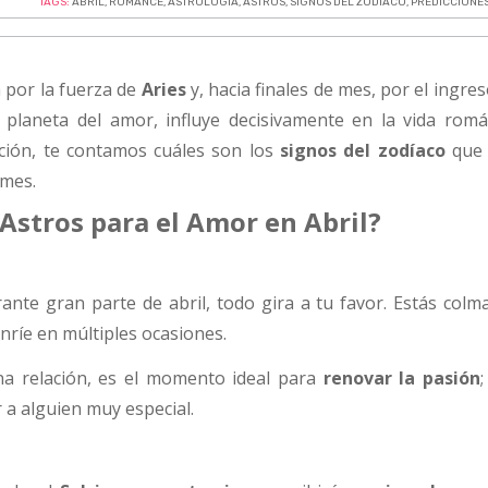
TAGS:
ABRIL
,
ROMANCE
,
ASTROLOGIA
,
ASTROS
,
SIGNOS DEL ZODIACO
,
PREDICCIONE
 por la fuerza de
Aries
y, hacia finales de mes, por el ingres
, planeta del amor, influye decisivamente en la vida romá
ción, te contamos cuáles son los
signos del zodíaco
que 
 mes.
Astros para el Amor en Abril?
ante gran parte de abril, todo gira a tu favor. Estás colm
nríe en múltiples ocasiones.
na relación, es el momento ideal para
renovar la pasión
;
r a alguien muy especial.