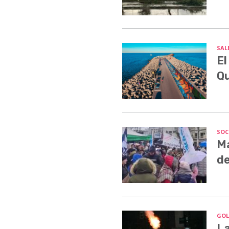
SALE
El
Q
SOC
Ma
de
GOL
La