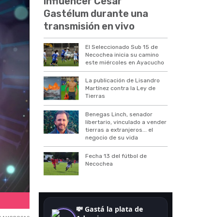
influencer César
Gastélum durante una
transmisión en vivo
El Seleccionado Sub 15 de
Necochea inicia su camino
este miércoles en Ayacucho
La publicación de Lisandro
Martínez contra la Ley de
Tierras
Benegas Linch, senador
libertario, vinculado a vender
tierras a extranjeros... el
negocio de su vida
Fecha 13 del fútbol de
Necochea
Los signos que van a ser afortunados en el amor.