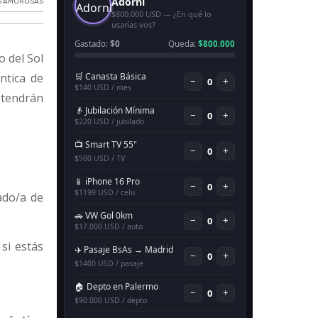
S AMOROSAS
o del Sol
ntica de
tendrán
ado/a de
 si estás