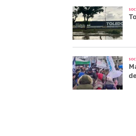
SOC
To
SOC
Ma
de