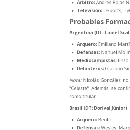
Árbitro:
Andrés Rojas N
Televisión:
DSports, TyC
Probables Forma
Argentina (DT: Lionel Scal
Arquero:
Emiliano Mart
Defensas:
Nahuel Molina
Mediocampistas:
Enzo F
Delanteros:
Giuliano Si
Nota:
Nicolás González no f
"Celeste". Además, se conf
como titular.
Brasil (DT: Dorival Júnior)
Arquero:
Bento
Defensas:
Wesley, Marq