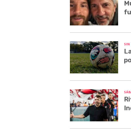
Mu
fu
SIN
La
po
SÁB
Ri
In