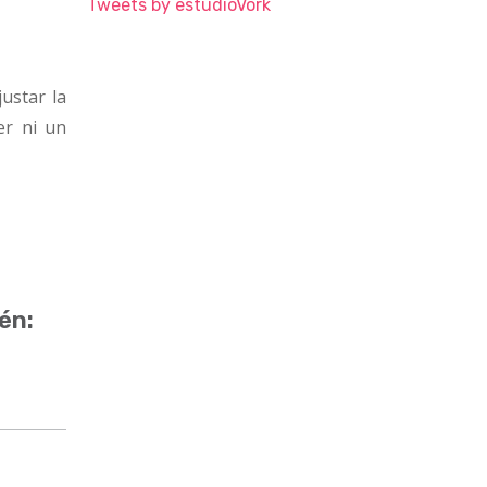
Tweets by estudioVork
justar la
er ni un
én: