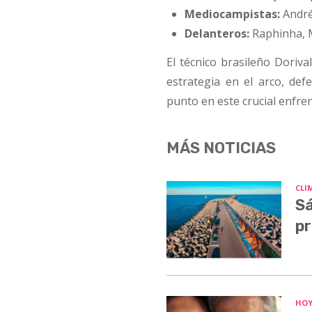
Mediocampistas:
André
Delanteros:
Raphinha, M
El técnico brasileño Doriva
estrategia en el arco, de
punto en este crucial enfre
MÁS NOTICIAS
CLI
Sá
pr
HO