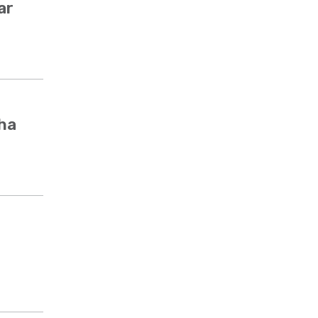
ar
cha