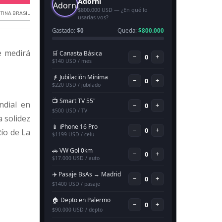
TINA BRASIL
e medirá
ndial en
a solidez
Río de La