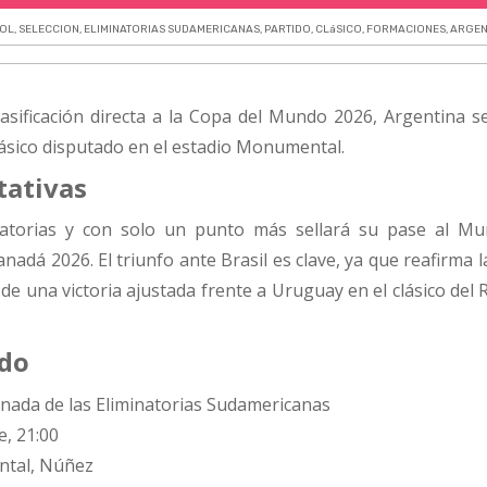
BOL
,
SELECCION
,
ELIMINATORIAS SUDAMERICANAS
,
PARTIDO
,
CLáSICO
,
FORMACIONES
,
ARGEN
lasificación directa a la Copa del Mundo 2026, Argentina s
clásico disputado en el estadio Monumental.
tativas
inatorias y con solo un punto más sellará su pase al Mu
adá 2026. El triunfo ante Brasil es clave, ya que reafirma l
 de una victoria ajustada frente a Uruguay en el clásico del 
ido
nada de las Eliminatorias Sudamericanas
, 21:00
tal, Núñez