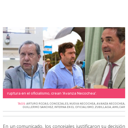
ruptura en el oficialismo, crean 'Avanza Necochea'.
TAGS:
ARTURO ROJAS
,
CONCEJALES
,
NUEVA NECOCHEA
,
AVANZA NECOCHEA
,
GUILLERMO SANCHEZ
,
INTERNA EN EL OFICIALISMO
,
ZUBILLAGA
,
AMILCAR
En un comunicado, los concejales justificaron su decisión