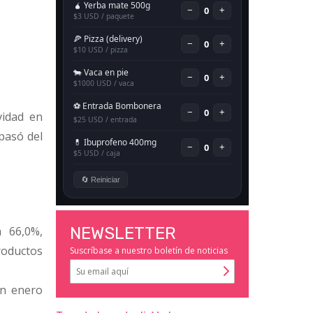
vidad en
 pasó del
 66,0%,
NEWSLETTER
roductos
Suscríbase a nuestro boletín de noticias
en enero