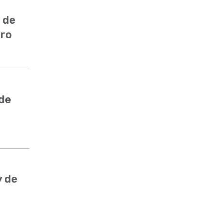
 de
ero
 de
y de