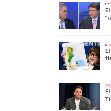
LEY
El
"u
NO 
El
ti
STR
El
Ti