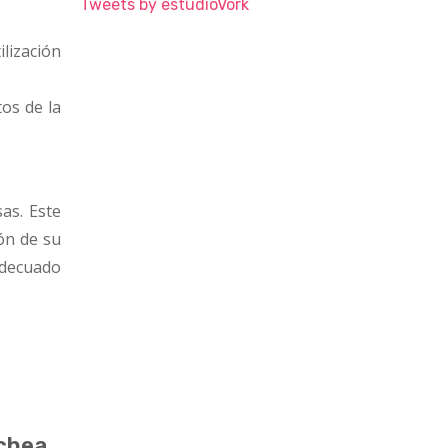
Tweets by estudioVork
ilización
os de la
as. Este
ión de su
adecuado
ochea