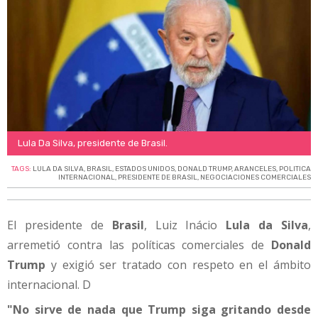
Lula Da Silva, presidente de Brasil.
TAGS:
LULA DA SILVA
,
BRASIL
,
ESTADOS UNIDOS
,
DONALD TRUMP
,
ARANCELES
,
POLITICA
INTERNACIONAL
,
PRESIDENTE DE BRASIL
,
NEGOCIACIONES COMERCIALES
El presidente de
Brasil
, Luiz Inácio
Lula da Silva
,
arremetió contra las políticas comerciales de
Donald
Trump
y exigió ser tratado con respeto en el ámbito
internacional. D
"No sirve de nada que Trump siga gritando desde