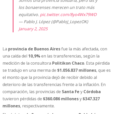
Somos una provincia solidaria, pero las y
los bonaerenses merecen un trato más
equitativo.
pic.twitter.com/8yo4Wx79WD
— Pablo J. López (@PabloJ_LopezOK)
January 2, 2025
La
provincia de Buenos Aires
fue la más afectada, con
una caída del
10,9%
en las transferencias, según la
medición de la consultora
Politikon Chaco
. Esta pérdida
se tradujo en una merma de
$1.056.837 millones
, que es
el monto que la provincia dejó de recibir debido al
deterioro de las transferencias frente a la inflación. En
comparación, las provincias de
Santa Fe
y
Córdoba
tuvieron pérdidas de
$360.086 millones
y
$347.327
millones
, respectivamente.