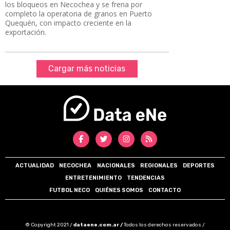
los bloqueos en Necochea y se frena por
completo la operatoria de granos en Puerto
Quequén, con impacto creciente en la
exportación.
Cargar más noticias
ACTUALIDAD
NECOCHEA
NACIONALES
REGIONALES
DEPORTES
ENTRETENIMIENTO
TENDENCIAS
FUTBOL NECO
QUIÉNES SOMOS
CONTACTO
© Copyright 2021 /
dataene.com.ar /
Todos los derechos reservados /