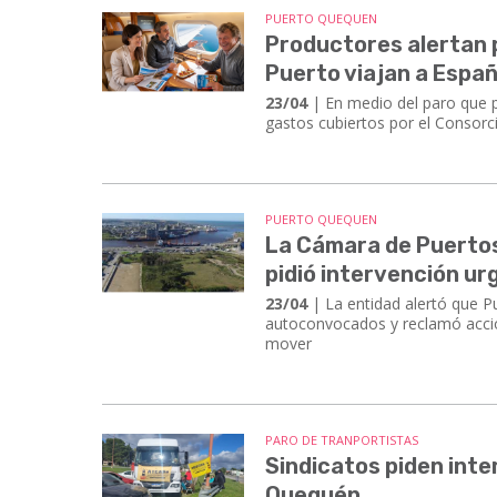
PUERTO QUEQUEN
Productores alertan p
Puerto viajan a Espa
23/04
| En medio del paro que 
gastos cubiertos por el Consorc
PUERTO QUEQUEN
La Cámara de Puertos 
pidió intervención u
23/04
| La entidad alertó que P
autoconvocados y reclamó acció
mover
PARO DE TRANPORTISTAS
Sindicatos piden inte
Quequén