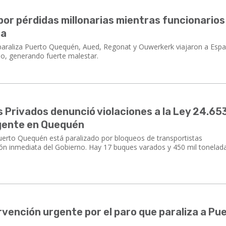
or pérdidas millonarias mientras funcionarios
ña
paraliza Puerto Quequén, Aued, Regonat y Ouwerkerk viajaron a Esp
io, generando fuerte malestar.
Privados denunció violaciones a la Ley 24.653
rgente en Quequén
uerto Quequén está paralizado por bloqueos de transportistas
n inmediata del Gobierno. Hay 17 buques varados y 450 mil tonelada
rvención urgente por el paro que paraliza a Pu