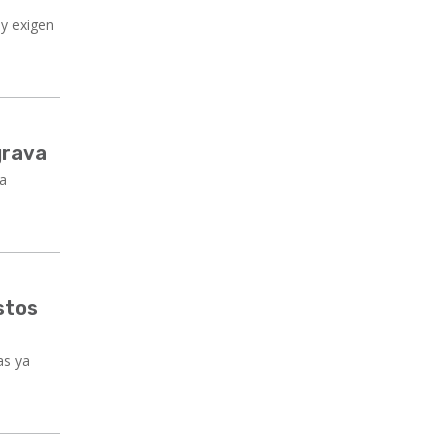
 y exigen
grava
la
stos
as ya