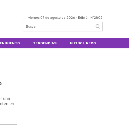
viernes 07 de agosto de 2026
- Edición Nº2802
ENIMIENTO
TENDENCIAS
FUTBOL NECO
o
ar una
enten en