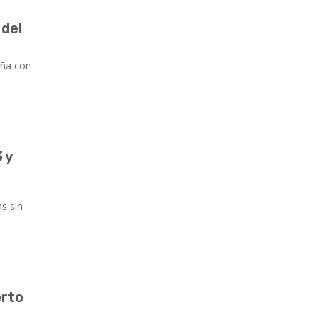
 del
aña con
 y
s sin
erto