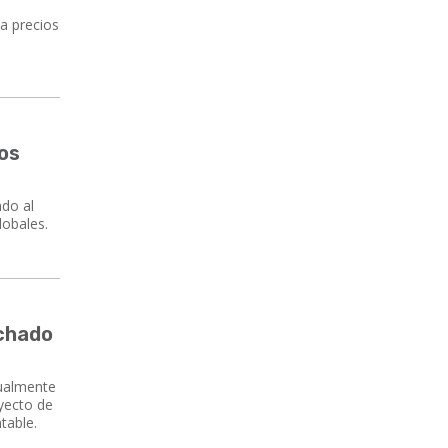
 a precios
sos
ndo al
lobales.
echado
nualmente
yecto de
table.