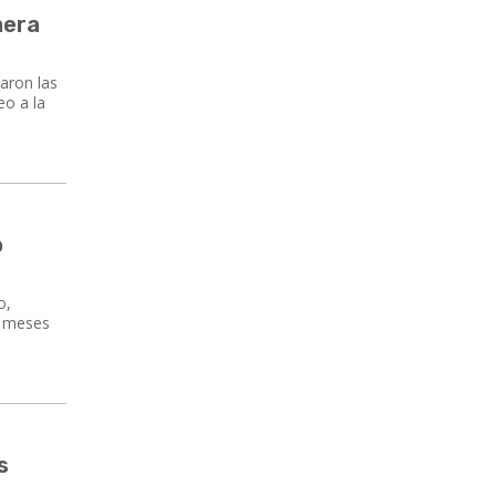
mera
aron las
eo a la
o
o,
s meses
s