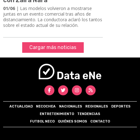
01/06
| Las modelos volvieron a mostrarse
juntas en un evento comercial tras años de
distanciamiento. La conductora aclaró los tantos
sobre el estado actual de su relación.
Cargar más noticias
ACTUALIDAD
NECOCHEA
NACIONALES
REGIONALES
DEPORTES
ENTRETENIMIENTO
TENDENCIAS
FUTBOL NECO
QUIÉNES SOMOS
CONTACTO