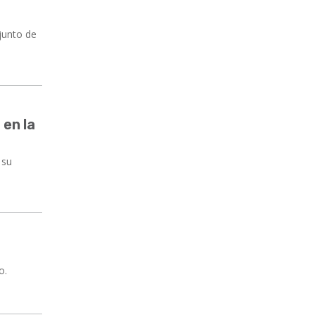
junto de
 en la
 su
o.