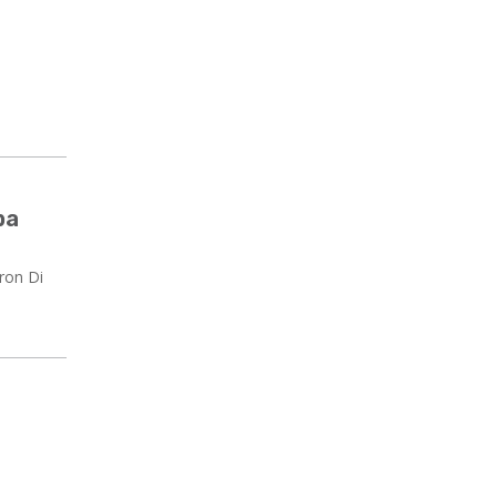
pa
eron Di