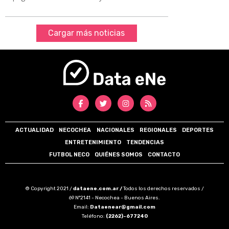
Cargar más noticias
ACTUALIDAD
NECOCHEA
NACIONALES
REGIONALES
DEPORTES
ENTRETENIMIENTO
TENDENCIAS
FUTBOL NECO
QUIÉNES SOMOS
CONTACTO
© Copyright 2021 /
dataene.com.ar /
Todos los derechos reservados /
69 N°2141 - Necochea - Buenos Aires.
Email:
Dataenear@gmail.com
Teléfono:
(2262)-677240