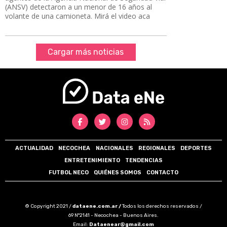
(ANSV) detectaron a un menor de 16 años al
volante de una camioneta. Mirá el video aca
Cargar más noticias
ACTUALIDAD
NECOCHEA
NACIONALES
REGIONALES
DEPORTES
ENTRETENIMIENTO
TENDENCIAS
FUTBOL NECO
QUIÉNES SOMOS
CONTACTO
© Copyright 2021 /
dataene.com.ar /
Todos los derechos reservados /
69 N°2141 - Necochea - Buenos Aires.
Email:
Dataenear@gmail.com