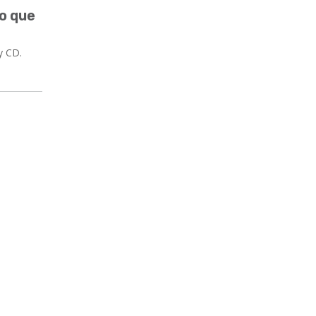
co que
y CD.