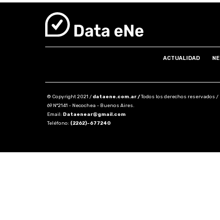
ACTUALIDAD
NE
© Copyright 2021 /
dataene.com.ar /
Todos los derechos reservados /
69 N°2141 - Necochea - Buenos Aires.
Email:
Dataenear@gmail.com
Teléfono:
(2262)-677240
Share this selection