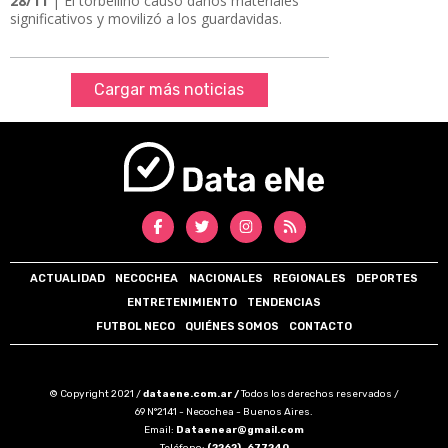
28/11
| El torbellino causó daños materiales
significativos y movilizó a los guardavidas.
Cargar más noticias
ACTUALIDAD
NECOCHEA
NACIONALES
REGIONALES
DEPORTES
ENTRETENIMIENTO
TENDENCIAS
FUTBOL NECO
QUIÉNES SOMOS
CONTACTO
© Copyright 2021 /
dataene.com.ar /
Todos los derechos reservados /
69 N°2141 - Necochea - Buenos Aires.
Email:
Dataenear@gmail.com
Teléfono:
(2262)-677240