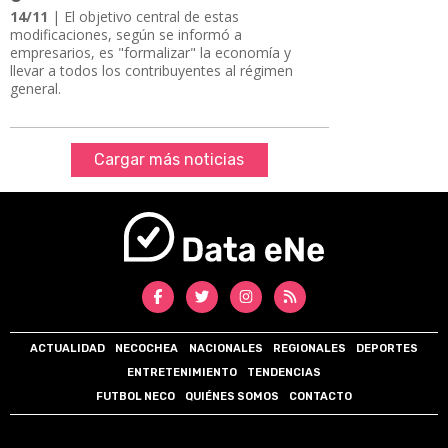
14/11
| El objetivo central de estas
modificaciones, según se informó a
empresarios, es "formalizar" la economía y
llevar a todos los contribuyentes al régimen
general.
Cargar más noticias
ACTUALIDAD
NECOCHEA
NACIONALES
REGIONALES
DEPORTES
ENTRETENIMIENTO
TENDENCIAS
FUTBOL NECO
QUIÉNES SOMOS
CONTACTO