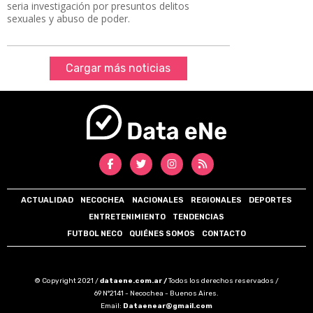
seria investigación por presuntos delitos
sexuales y abuso de poder.
Cargar más noticias
ACTUALIDAD
NECOCHEA
NACIONALES
REGIONALES
DEPORTES
ENTRETENIMIENTO
TENDENCIAS
FUTBOL NECO
QUIÉNES SOMOS
CONTACTO
© Copyright 2021 /
dataene.com.ar /
Todos los derechos reservados /
69 N°2141 - Necochea - Buenos Aires.
Email:
Dataenear@gmail.com