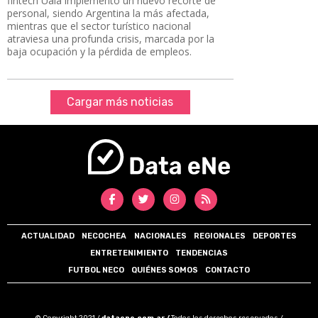
fintech Ualá implementó un nuevo recorte de
personal, siendo Argentina la más afectada,
mientras que el sector turístico nacional
atraviesa una profunda crisis, marcada por la
baja ocupación y la pérdida de empleos.
Cargar más noticias
ACTUALIDAD
NECOCHEA
NACIONALES
REGIONALES
DEPORTES
ENTRETENIMIENTO
TENDENCIAS
FUTBOL NECO
QUIÉNES SOMOS
CONTACTO
© Copyright 2021 /
dataene.com.ar /
Todos los derechos reservados /