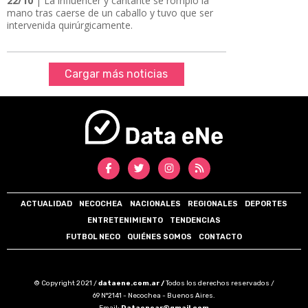
22/10
| La influencer y cantante se rompió la
mano tras caerse de un caballo y tuvo que ser
intervenida quirúrgicamente.
Cargar más noticias
ACTUALIDAD
NECOCHEA
NACIONALES
REGIONALES
DEPORTES
ENTRETENIMIENTO
TENDENCIAS
FUTBOL NECO
QUIÉNES SOMOS
CONTACTO
© Copyright 2021 /
dataene.com.ar /
Todos los derechos reservados /
69 N°2141 - Necochea - Buenos Aires.
Email:
Dataenear@gmail.com