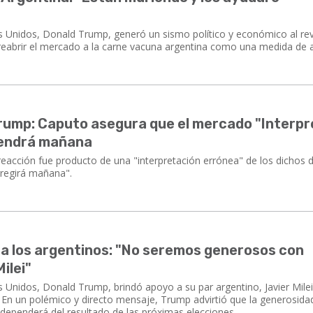
s Unidos, Donald Trump, generó un sismo político y económico al re
reabrir el mercado a la carne vacuna argentina como una medida de 
Trump: Caputo asegura que el mercado "Interpr
 vendrá mañana
eacción fue producto de una "interpretación errónea" de los dichos
rregirá mañana".
a los argentinos: "No seremos generosos con
ilei"
s Unidos, Donald Trump, brindó apoyo a su par argentino, Javier Milei
 En un polémico y directo mensaje, Trump advirtió que la generosida
dependerá del resultado de las próximas elecciones.