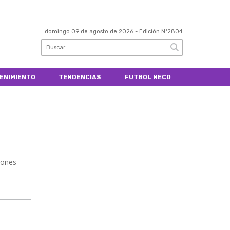
domingo 09 de agosto de 2026
- Edición Nº2804
ENIMIENTO
TENDENCIAS
FUTBOL NECO
iones