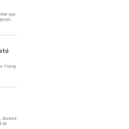
velar que
apoyo.
etó
 de Trump
, durante
d de