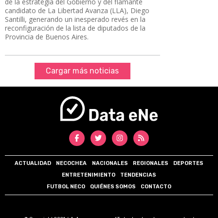
de la estrategia del Gobierno y del flamante
candidato de La Libertad Avanza (LLA), Diego
Santilli, generando un inesperado revés en la
reconfiguración de la lista de diputados de la
Provincia de Buenos Aires.
Cargar más noticias
ACTUALIDAD
NECOCHEA
NACIONALES
REGIONALES
DEPORTES
ENTRETENIMIENTO
TENDENCIAS
FUTBOL NECO
QUIÉNES SOMOS
CONTACTO