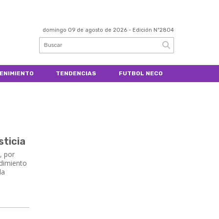
domingo 09 de agosto de 2026
- Edición Nº2804
ENIMIENTO
TENDENCIAS
FUTBOL NECO
sticia
, por
edimiento
la