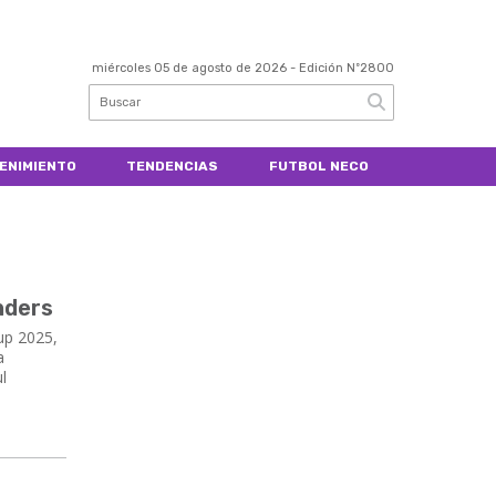
miércoles 05 de agosto de 2026
- Edición Nº2800
ENIMIENTO
TENDENCIAS
FUTBOL NECO
nders
Cup 2025,
a
l