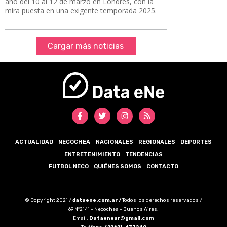
año del 10 al 12 de marzo en Londres, con la
mira puesta en una exigente temporada 2025.
Cargar más noticias
ACTUALIDAD
NECOCHEA
NACIONALES
REGIONALES
DEPORTES
ENTRETENIMIENTO
TENDENCIAS
FUTBOL NECO
QUIÉNES SOMOS
CONTACTO
© Copyright 2021 /
dataene.com.ar /
Todos los derechos reservados /
69 N°2141 - Necochea - Buenos Aires.
Email:
Dataenear@gmail.com