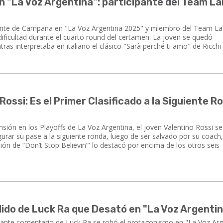
"La Voz Argentina": participante del Team Lal
ante de Campana en "La Voz Argentina 2025" y miembro del Team Lali
ficultad durante el cuarto round del certamen. La joven se quedó
as interpretaba en italiano el clásico "Sarà perché ti amo" de Ricchi 
 Rossi: Es el Primer Clasificado a la Siguiente R
sión en los Playoffs de La Voz Argentina, el joven Valentino Rossi se
gurar su pase a la siguiente ronda, luego de ser salvado por su coach,
ión de “Don’t Stop Believin’" lo destacó por encima de los otros seis
lido de Luck Ra que Desató en "La Voz Argenti
lante comentario de Luck Ra se robó el protagonismo en "La Voz Arg