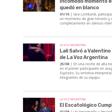
Incómodo momento en 
quedó en blanco
01/10
| Iara Lombardi, particip
un momento de gran tensión y di
completamente en silencio mientr
LA VOZ ARGENTINA
Lali Salvó a Valentino
de La Voz Argentina
25/08
| En una noche de alta ten
en el primer participante en ase
Espósito. Su emotiva interpretac
integrantes de su equipo.
LA VOZ ARGENTINA
El Escatológico Cump
01/08
| Un inesperado y desopi