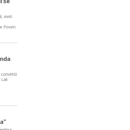
i se
, vivió
e Poveri.
onda
 convirtió
 Lali
na"
entina