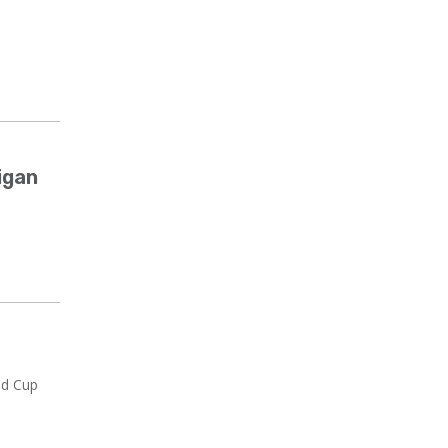
igan
ld Cup