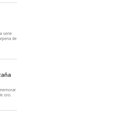
a serie
Carpena de
zaña
onmemorar
e oro.