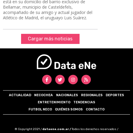
está en su domicilio del barrio exclusivo de
Bellamar, municipio de Casteldefels,
acompañado de su amigo y actual jugador del
Atlético de Madrid, el uruguayo Luis Suárez.
Cargar más noticias
ACTUALIDAD
NECOCHEA
NACIONALES
REGIONALES
DEPORTES
ENTRETENIMIENTO
TENDENCIAS
FUTBOL NECO
QUIÉNES SOMOS
CONTACTO
© Copyright 2021 /
dataene.com.ar /
Todos los derechos reservados /