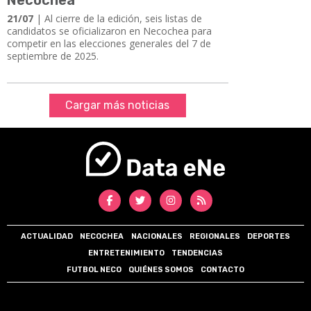
21/07
| ​​​​​​​Al cierre de la edición, seis listas de
candidatos se oficializaron en Necochea para
competir en las elecciones generales del 7 de
septiembre de 2025.
Cargar más noticias
ACTUALIDAD
NECOCHEA
NACIONALES
REGIONALES
DEPORTES
ENTRETENIMIENTO
TENDENCIAS
FUTBOL NECO
QUIÉNES SOMOS
CONTACTO