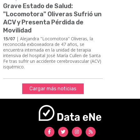
Grave Estado de Salud:
"Locomotora" Oliveras Sufrió un
ACV y Presenta Pérdida de
Movilidad
15/07
| Alejandra "Locomotora" Oliveras, la
reconocida exboxeadora de 47 años, se
encuentra internada en la unidad de terapia
intensiva del hospital José María Cullen de Santa
Fe tras sufrir un accidente cerebrovascular (ACV)
isquémico.
Cargar más noticias