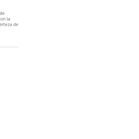
 de
con la
erteza de