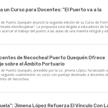
 un Curso para Docentes: "El Puerto va a la
n de Puerto Quequén anunció la segunda edición de su Curso de For
rada interdisciplinar”. La propuesta está dirigida a educadores de t
acercar el trabajo del puerto a las aulas de una manera integral y ed
ocentes de Necochea! Puerto Quequén Ofrece
e sobre el Ámbito Portuario
 de Puerto Quequén, presidido por la Lic. Jimena López, ha lanzado 
l segundo cuatrimestre: un curso con puntaje destinado a docentes 
strito de Necochea.
cuela": Jimena López Refuerza El Vínculo Con L