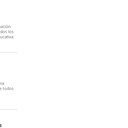
mación
odos los
ucativa.
una
de todos
a