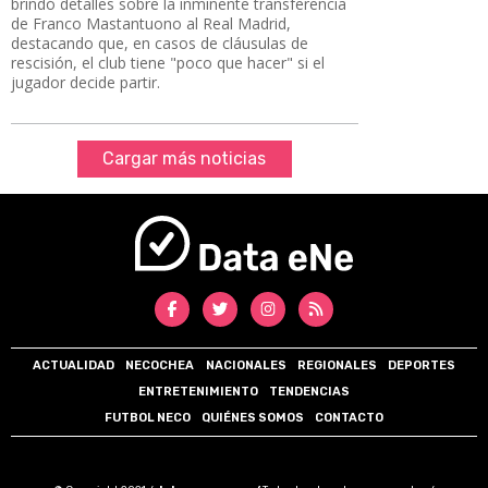
brindó detalles sobre la inminente transferencia
de Franco Mastantuono al Real Madrid,
destacando que, en casos de cláusulas de
rescisión, el club tiene "poco que hacer" si el
jugador decide partir.
Cargar más noticias
ACTUALIDAD
NECOCHEA
NACIONALES
REGIONALES
DEPORTES
ENTRETENIMIENTO
TENDENCIAS
FUTBOL NECO
QUIÉNES SOMOS
CONTACTO