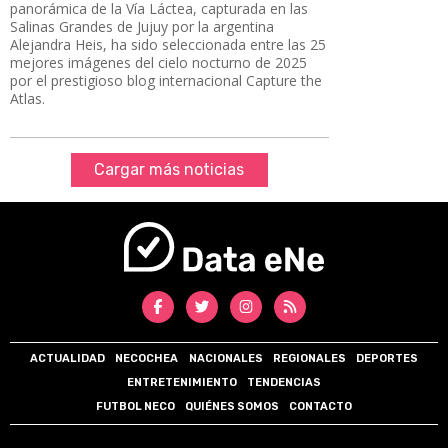
panorámica de la Vía Láctea, capturada en las
Salinas Grandes de Jujuy por la argentina
Alejandra Heis, ha sido seleccionada entre las 25
mejores imágenes del cielo nocturno de 2025
por el prestigioso blog internacional Capture the
Atlas.
Cargar más noticias
ACTUALIDAD
NECOCHEA
NACIONALES
REGIONALES
DEPORTES
ENTRETENIMIENTO
TENDENCIAS
FUTBOL NECO
QUIÉNES SOMOS
CONTACTO