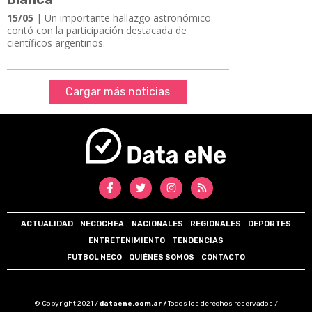
15/05
| Un importante hallazgo astronómico
contó con la participación destacada de
científicos argentinos.
Cargar más noticias
ACTUALIDAD
NECOCHEA
NACIONALES
REGIONALES
DEPORTES
ENTRETENIMIENTO
TENDENCIAS
FUTBOL NECO
QUIÉNES SOMOS
CONTACTO
© Copyright 2021 /
dataene.com.ar /
Todos los derechos reservados /