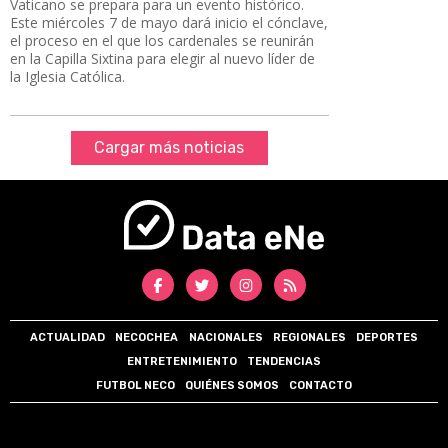
Vaticano se prepara para un evento histórico.
Este miércoles 7 de mayo dará inicio el cónclave,
el proceso en el que los cardenales se reunirán
en la Capilla Sixtina para elegir al nuevo líder de
la Iglesia Católica.
Cargar más noticias
ACTUALIDAD
NECOCHEA
NACIONALES
REGIONALES
DEPORTES
ENTRETENIMIENTO
TENDENCIAS
FUTBOL NECO
QUIÉNES SOMOS
CONTACTO