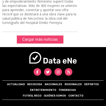
y de empoderamiento femenino superó todas
las expectativas. Más de 400 mujeres se unieron
para aprender, conectar y aportar una cifra
récord que se destinará a una obra clave para la
salud pública de Necochea: la obra civil del
tomógrafo del Hospital Emilio Ferreyra.
Cargar más noticias
ACTUALIDAD
NECOCHEA
NACIONALES
REGIONALES
DEPORTES
ENTRETENIMIENTO
TENDENCIAS
FUTBOL NECO
QUIÉNES SOMOS
CONTACTO