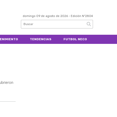
domingo 09 de agosto de 2026
- Edición Nº2804
ENIMIENTO
TENDENCIAS
FUTBOL NECO
ubrieron