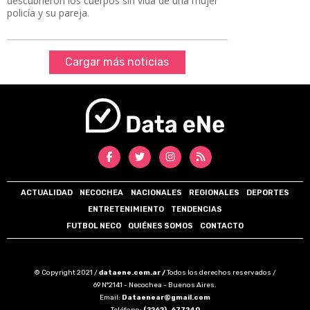
descubrieron los cuerpos sin vida de una mujer
policía y su pareja.
Cargar más noticias
ACTUALIDAD
NECOCHEA
NACIONALES
REGIONALES
DEPORTES
ENTRETENIMIENTO
TENDENCIAS
FUTBOL NECO
QUIÉNES SOMOS
CONTACTO
© Copyright 2021 /
dataene.com.ar /
Todos los derechos reservados /
69 N°2141 - Necochea - Buenos Aires.
Email:
Dataenear@gmail.com
Teléfono:
(2262)-677240