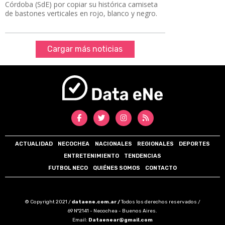
Córdoba (SdE) por copiar su histórica camiseta
de bastones verticales en rojo, blanco y negro.
Cargar más noticias
ACTUALIDAD
NECOCHEA
NACIONALES
REGIONALES
DEPORTES
ENTRETENIMIENTO
TENDENCIAS
FUTBOL NECO
QUIÉNES SOMOS
CONTACTO
© Copyright 2021 /
dataene.com.ar /
Todos los derechos reservados /
69 N°2141 - Necochea - Buenos Aires.
Email:
Dataenear@gmail.com