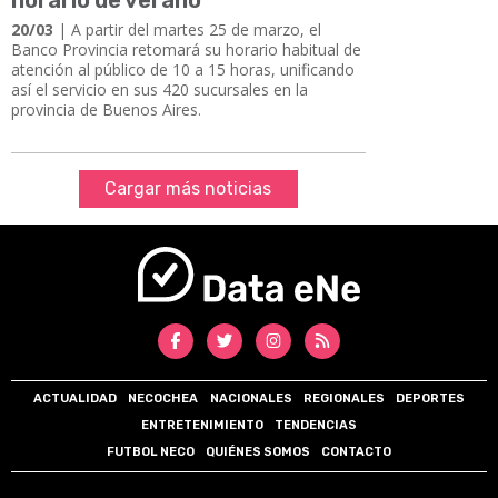
20/03
| A partir del martes 25 de marzo, el
Banco Provincia retomará su horario habitual de
atención al público de 10 a 15 horas, unificando
así el servicio en sus 420 sucursales en la
provincia de Buenos Aires.
Cargar más noticias
ACTUALIDAD
NECOCHEA
NACIONALES
REGIONALES
DEPORTES
ENTRETENIMIENTO
TENDENCIAS
FUTBOL NECO
QUIÉNES SOMOS
CONTACTO